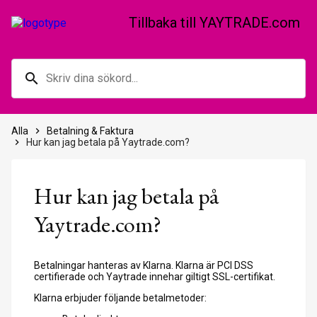
Tillbaka till YAYTRADE.com
search
Alla
keyboard_arrow_right
Betalning & Faktura
keyboard_arrow_right
Hur kan jag betala på Yaytrade.com?
Hur kan jag betala på
Yaytrade.com?
Betalningar hanteras av Klarna. Klarna är PCI DSS
certifierade och Yaytrade innehar giltigt SSL-certifikat.
Klarna erbjuder följande betalmetoder: