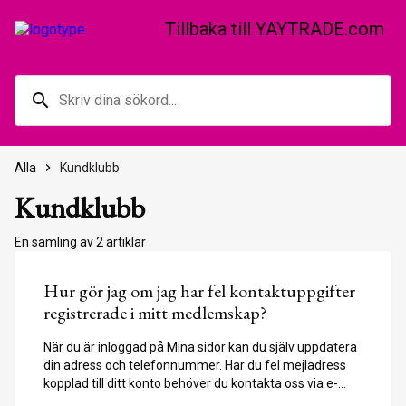
Tillbaka till YAYTRADE.com
search
Alla
keyboard_arrow_right
Kundklubb
Kundklubb
En samling av 2 artiklar
Hur gör jag om jag har fel kontaktuppgifter
registrerade i mitt medlemskap?
När du är inloggad på Mina sidor kan du själv uppdatera
din adress och telefonnummer. Har du fel mejladress
kopplad till ditt konto behöver du kontakta oss via e-
postformuläret som du hittar i vårt Helpcenter på