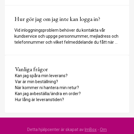
startsidan.
Hur gör jag om jag inte kan logga in?
Vid inloggningsproblem behöver du kontakta vår
kundservice och uppge personnummer, mejladress och
telefonnummer och vilket felmeddelande du fått när du
försökt logga in. Kontakta oss via e-postformuläret som
du hittar i vårt Helpcenter på startsidan.
Vanliga frågor
Kan jag spåra min leverans?
Var är min beställning?
När kommer ni hantera min retur?
Kan jag avbeställa/ändra en order?
Hur lång är leveranstiden?
Detta hjälpcenter är skapat av
ImBox
-
Om