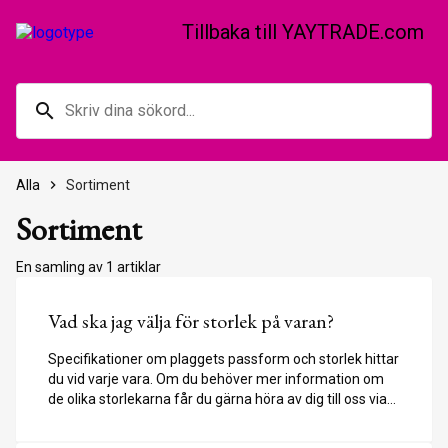
Tillbaka till YAYTRADE.com
search
Alla
keyboard_arrow_right
Sortiment
Sortiment
En samling av 1 artiklar
Vad ska jag välja för storlek på varan?
Specifikationer om plaggets passform och storlek hittar
du vid varje vara. Om du behöver mer information om
de olika storlekarna får du gärna höra av dig till oss via
chatten eller vårt e-postformulär som du hittar i vårt
Helpcenter på startsidan.